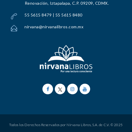
Renovación, Iztapalapa, C.P. 09209, CDMX.
55 5615 8479 | 55 5615 8480
nirvana@nirvanalibros.com.mx
Todos los Derechos Reservados por Nirvana Libros, S.A. de C.V. © 2025