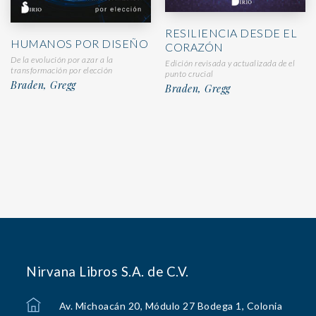
RESILIENCIA DESDE EL
HUMANOS POR DISEÑO
CORAZÓN
De la evolución por azar a la
Edición revisada y actualizada de el
transformación por elección
punto crucial
Braden, Gregg
Braden, Gregg
Nirvana Libros S.A. de C.V.
Av. Michoacán 20, Módulo 27 Bodega 1, Colonia