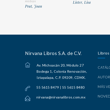
místicos
Lister, Lisa
Prat, Joan
Nirvana Libros S.A. de C.V.
Libros
Av. Michoacán 20, Módulo 27
CATÁ
Bodega 1, Colonia Renovación,
AUTOR
Iztapalapa, C.P. 09209, CDMX.
MÁS V
55 5615 8479 | 55 5615 8480
NOVE
nirvana@nirvanalibros.com.mx