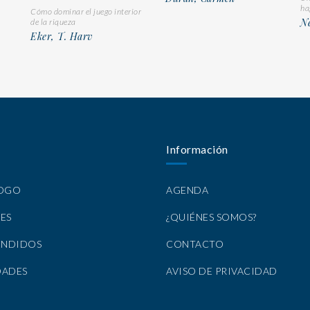
ha
Cómo dominar el juego interior
Ne
de la riqueza
Eker, T. Harv
Información
LOGO
AGENDA
ES
¿QUIÉNES SOMOS?
ENDIDOS
CONTACTO
DADES
AVISO DE PRIVACIDAD