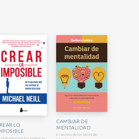
CAMBIAR DE
REAR LO
MENTALIDAD
MPOSIBLE
El secreto de las letras del
 plan para que tus sueños se