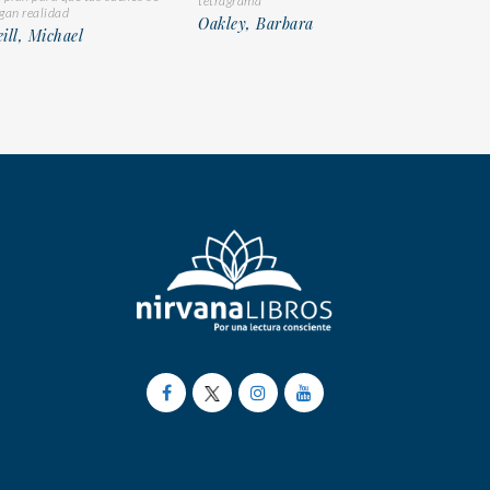
tetragrama
gan realidad
Oakley, Barbara
ill, Michael