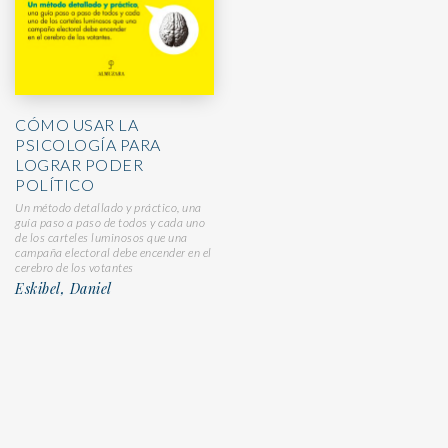
CÓMO USAR LA
PSICOLOGÍA PARA
LOGRAR PODER
POLÍTICO
Un método detallado y práctico, una
guía paso a paso de todos y cada uno
de los carteles luminosos que una
campaña electoral debe encender en el
cerebro de los votantes
Eskibel, Daniel