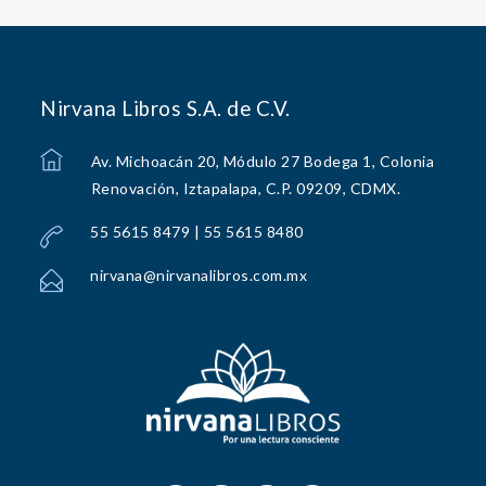
Nirvana Libros S.A. de C.V.
Av. Michoacán 20, Módulo 27 Bodega 1, Colonia
Renovación, Iztapalapa, C.P. 09209, CDMX.
55 5615 8479 | 55 5615 8480
nirvana@nirvanalibros.com.mx