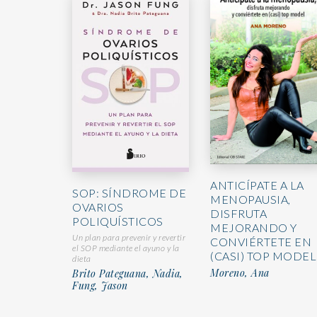
ANTICÍPATE A LA
SOP: SÍNDROME DE
MENOPAUSIA,
OVARIOS
DISFRUTA
POLIQUÍSTICOS
MEJORANDO Y
Un plan para prevenir y revertir
CONVIÉRTETE EN
el SOP mediante el ayuno y la
(CASI) TOP MODEL
dieta
Moreno, Ana
Brito Pateguana, Nadia,
Fung, Jason