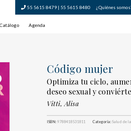
55 5615 8479 | 55 5615 8480
¿Quiénes somos
Catálogo
Agenda
Código mujer
Optimiza tu ciclo, aumen
deseo sexual y conviért
Vitti, Alisa
ISBN:
9788418531811
Categoría:
Salud de l