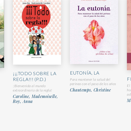
EUTONÍA, LA
¡¡¡TODO SOBRE LA
F
REGLA!!! (P.D.)
Para mantener la salud del
perineo con el paso de los años
El
¡Bienvenida al mundo
Chautemps, Christine
ho
extraordinario de la regla!
ad
Caroline, Mademoiselle,
M
Roy, Anna