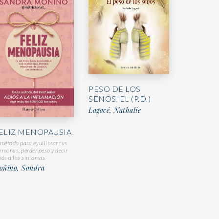
PESO DE LOS
SENOS, EL (P.D.)
Lagacé, Nathalie
ELIZ MENOPAUSIA
 método para equilibrar tus
rmonas, perder peso y decir
iós a los síntomas
oñino, Sandra