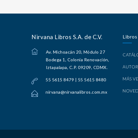
Nirvana Libros S.A. de C.V.
Libros
Av. Michoacán 20, Módulo 27
CATÁ
Bodega 1, Colonia Renovación,
AUTOR
Iztapalapa, C.P. 09209, CDMX.
MÁS V
55 5615 8479 | 55 5615 8480
NOVE
nirvana@nirvanalibros.com.mx