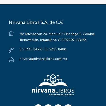
Nirvana Libros S.A. de C.V.
Av. Michoacán 20, Módulo 27 Bodega 1, Colonia
Renovación, Iztapalapa, C.P. 09209, CDMX.
55 5615 8479 | 55 5615 8480
nirvana@nirvanalibros.com.mx