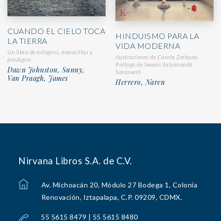
CUANDO EL CIELO TOCA
HINDUISMO PARA LA
LA TIERRA
VIDA MODERNA
Un libro de milagros, maravillas y
Ilustraciones de Carola Zerbone.
prodigios
Prólogo de Swami Satyananda
Dawn Johnston, Sunny,
Saraswati
Van Praagh, James
Herrero, Naren
Nirvana Libros S.A. de C.V.
Av. Michoacán 20, Módulo 27 Bodega 1, Colonia
Renovación, Iztapalapa, C.P. 09209, CDMX.
55 5615 8479 | 55 5615 8480