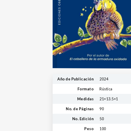
Año de Publicación
2024
Formato
Rústica
Medidas
21×13.5×1
No. de Páginas
90
No. Edición
50
Peso
100