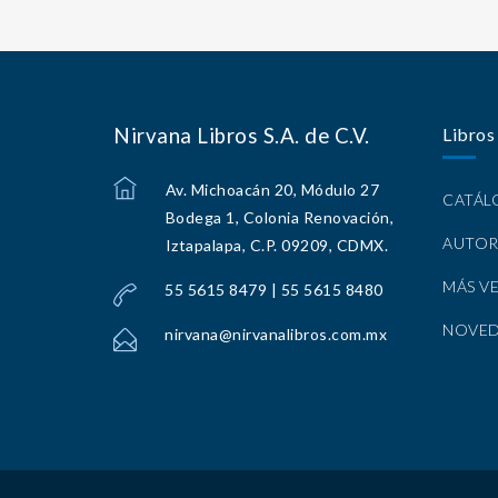
Nirvana Libros S.A. de C.V.
Libros
Av. Michoacán 20, Módulo 27
CATÁ
Bodega 1, Colonia Renovación,
AUTOR
Iztapalapa, C.P. 09209, CDMX.
MÁS V
55 5615 8479 | 55 5615 8480
NOVE
nirvana@nirvanalibros.com.mx