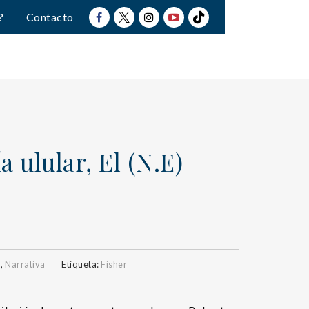
?
Contacto
 ulular, El (N.E)
a
,
Narrativa
Etiqueta:
Fisher