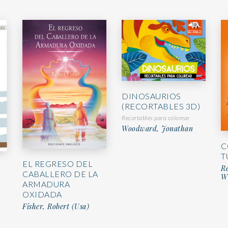
DINOSAURIOS
(RECORTABLES 3D)
Recortables para colorear
Woodward, Jonathan
C
T
EL REGRESO DEL
Re
CABALLERO DE LA
Wi
ARMADURA
OXIDADA
Fisher, Robert (Usa)