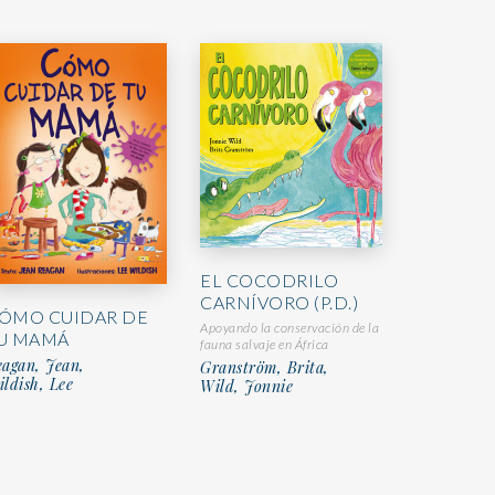
EL COCODRILO
CARNÍVORO (P.D.)
ÓMO CUIDAR DE
Apoyando la conservación de la
U MAMÁ
fauna salvaje en África
agan, Jean,
Granström, Brita,
ldish, Lee
Wild, Jonnie