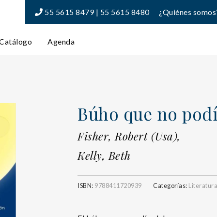
55 5615 8479 | 55 5615 8480
¿Quiénes somos
Catálogo
Agenda
Búho que no podía
Fisher, Robert (Usa),
Kelly, Beth
ISBN:
9788411720939
Categorías:
Literatur