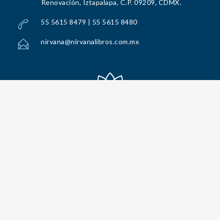
Renovación, Iztapalapa, C.P. 09209, CDMX.
55 5615 8479 | 55 5615 8480
nirvana@nirvanalibros.com.mx
Todos los Derechos Reservados por Nirvana Libros, S.A. de C.V. © 2025