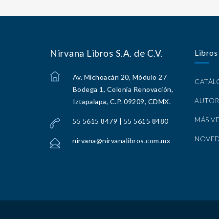
Nirvana Libros S.A. de C.V.
Libros
Av. Michoacán 20, Módulo 27
CATÁ
Bodega 1, Colonia Renovación,
AUTOR
Iztapalapa, C.P. 09209, CDMX.
MÁS V
55 5615 8479 | 55 5615 8480
NOVE
nirvana@nirvanalibros.com.mx