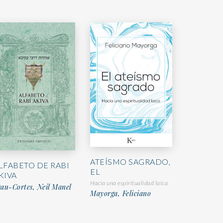
ATEÍSMO SAGRADO,
LFABETO DE RABI
EL
KIVA
Hacia una espiritualidad laica
au-Cortes, Neil Manel
Mayorga, Feliciano