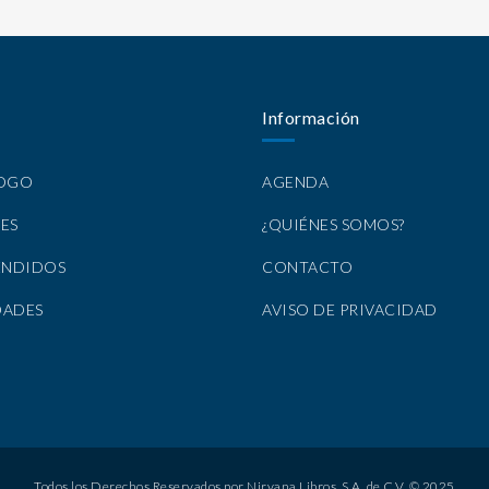
Información
LOGO
AGENDA
ES
¿QUIÉNES SOMOS?
ENDIDOS
CONTACTO
DADES
AVISO DE PRIVACIDAD
Todos los Derechos Reservados por Nirvana Libros, S.A. de C.V. © 2025