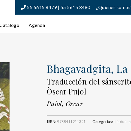
55 5615 8479 | 55 5615 8480
¿Quiénes somos
Catálogo
Agenda
Bhagavadgita, La
Traducción del sánscrit
Òscar Pujol
Pujol, Oscar
ISBN:
9788411211321
Categorías:
Hinduism