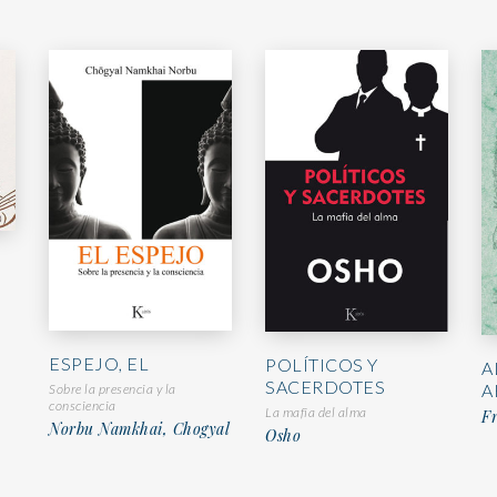
ESPEJO, EL
POLÍTICOS Y
A
SACERDOTES
A
Sobre la presencia y la
consciencia
La mafia del alma
Fr
Norbu Namkhai, Chogyal
Osho