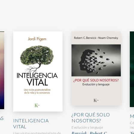
¿POR QUÉ SOLO
M
AS
NOSOTROS?
INTELIGENCIA
Có
VITAL
in
Evolución y lenguaje
To
Berwick, Robert C.,
Una visión postmaterialista de