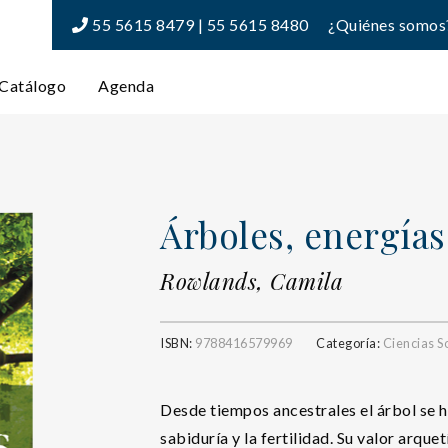
55 5615 8479 | 55 5615 8480
¿Quiénes somos
Catálogo
Agenda
Árboles, energía
Rowlands, Camila
ISBN:
9788416579969
Categoría:
Ciencias S
Desde tiempos ancestrales el árbol se 
sabiduría y la fertilidad. Su valor arque