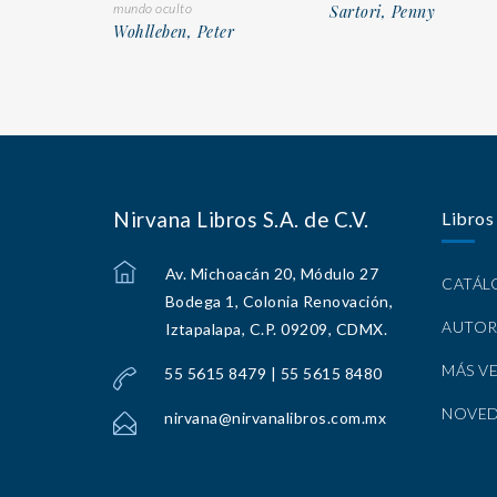
mundo oculto
Sartori, Penny
Wohlleben, Peter
Nirvana Libros S.A. de C.V.
Libros
Av. Michoacán 20, Módulo 27
CATÁ
Bodega 1, Colonia Renovación,
AUTOR
Iztapalapa, C.P. 09209, CDMX.
MÁS V
55 5615 8479 | 55 5615 8480
NOVE
nirvana@nirvanalibros.com.mx