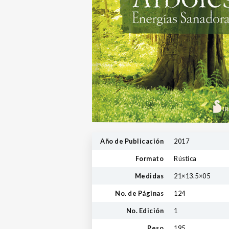
Año de Publicación
2017
Formato
Rústica
Medidas
21×13.5×05
No. de Páginas
124
No. Edición
1
Peso
195