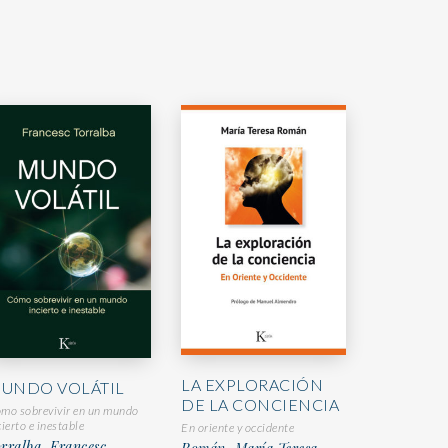
LA EXPLORACIÓN
UNDO VOLÁTIL
DE LA CONCIENCIA
mo sobrevivir en un mundo
cierto e inestable
En oriente y occidente
rralba, Francesc