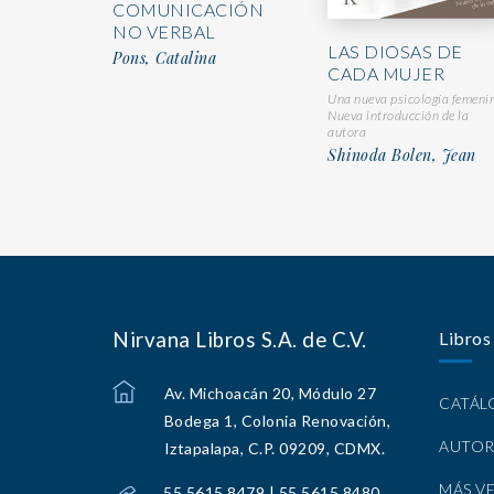
COMUNICACIÓN
NO VERBAL
LAS DIOSAS DE
Pons, Catalina
CADA MUJER
Una nueva psicología femeni
Nueva introducción de la
autora
Shinoda Bolen, Jean
Nirvana Libros S.A. de C.V.
Libros
Av. Michoacán 20, Módulo 27
CATÁ
Bodega 1, Colonia Renovación,
AUTOR
Iztapalapa, C.P. 09209, CDMX.
MÁS V
55 5615 8479 | 55 5615 8480