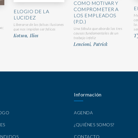
COMO MOTIVAR Y
E
COMPROMETER A
ELOGIO DE LA
LOS EMPLEADOS
Me
LUCIDEZ
ce
(P.D.)
Liberarse de las falsas ilusiones
la
na;
Una fábula que aborda las tres
que nos impiden ser felices
se
causas fundamentales de un
Kotsou, Ilios
T
trabajo infeliz
Lencioni, Patrick
Información
LOGO
AGENDA
ES
¿QUIÉNES SOMOS?
ENDIDOS
CONTACTO