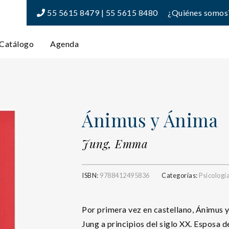
55 5615 8479 | 55 5615 8480
¿Quiénes somos
Catálogo
Agenda
Ánimus y Ánima
Jung, Emma
ISBN:
9788412495836
Categorías:
Psicologí
Por primera vez en castellano, Ánimus 
Jung a principios del siglo XX. Esposa d