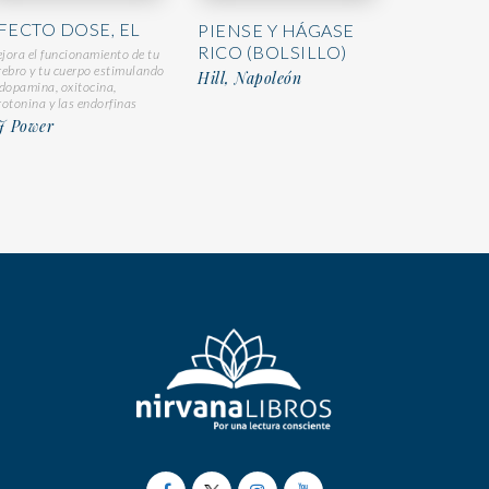
FECTO DOSE, EL
PIENSE Y HÁGASE
RICO (BOLSILLO)
jora el funcionamiento de tu
rebro y tu cuerpo estimulando
Hill, Napoleón
 dopamina, oxitocina,
rotonina y las endorfinas
J Power