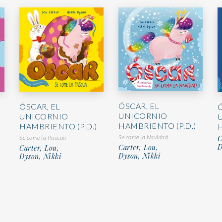
ÓSCAR, EL
ÓSCAR, EL
UNICORNIO
UNICORNIO
HAMBRIENTO (P.D.)
HAMBRIENTO (P.D.)
Se come la Navidad
C
Se come la Pascua
D
Carter, Lou,
Carter, Lou,
Dyson, Nikki
Dyson, Nikki