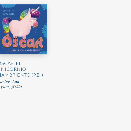
ÓSCAR. EL
UNICORNIO
HAMBRIENTO (P.D.)
arter, Lou,
yson, Nikki