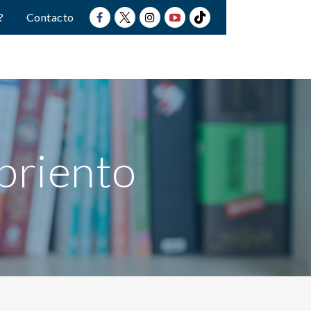
?
Contacto
briento