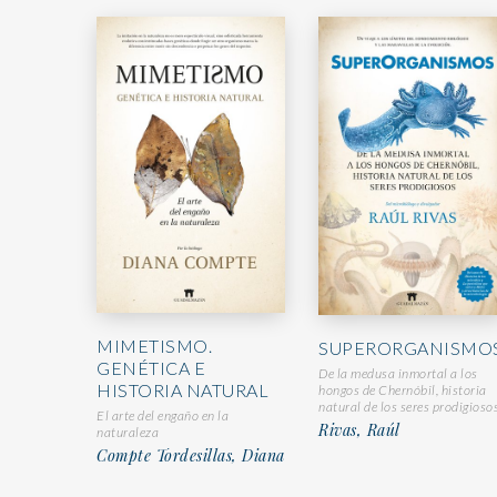
MIMETISMO.
SUPERORGANISMO
GENÉTICA E
De la medusa inmortal a los
HISTORIA NATURAL
hongos de Chernóbil, historia
natural de los seres prodigioso
El arte del engaño en la
Rivas, Raúl
naturaleza
Compte Tordesillas, Diana