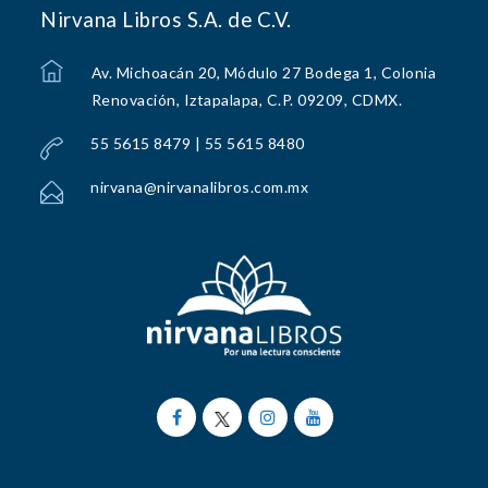
Nirvana Libros S.A. de C.V.
Av. Michoacán 20, Módulo 27 Bodega 1, Colonia
Renovación, Iztapalapa, C.P. 09209, CDMX.
55 5615 8479 | 55 5615 8480
nirvana@nirvanalibros.com.mx