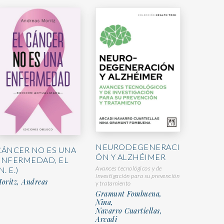
NEURODEGENERACI
CÁNCER NO ES UNA
ÓN Y ALZHÉIMER
ENFERMEDAD, EL
Avances tecnológicos y de
N. E.)
investigación para su prevención
oritz, Andreas
y tratamiento
Gramunt Fombuena,
Nina,
Navarro Cuartiellas,
Arcadi