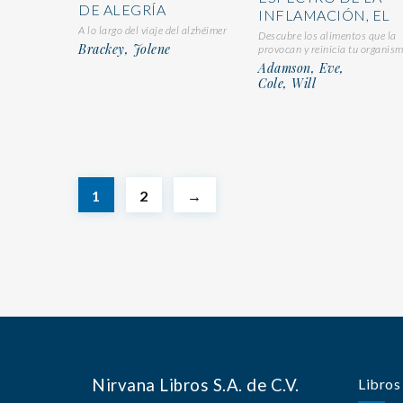
DE ALEGRÍA
INFLAMACIÓN, EL
A lo largo del viaje del alzhéimer
Descubre los alimentos que la
Brackey, Jolene
provocan y reinicia tu organis
Adamson, Eve,
Cole, Will
1
2
→
Nirvana Libros S.A. de C.V.
Libros