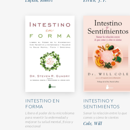
Lufkin, Robert
Errico, J. P.
INTESTINO EN
INTESTINO Y
FORMA
SENTIMIENTOS
Libera el poder de tu microbioma
Sanar la relación entre lo que
para revertir la enfermedad y
comes y cómo te sientes
mejorar tu salud mental, física y
Cole, Will
emocional