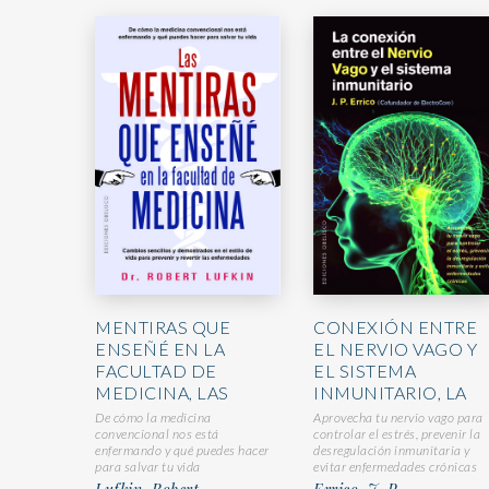
MENTIRAS QUE
CONEXIÓN ENTRE
ENSEÑÉ EN LA
EL NERVIO VAGO Y
FACULTAD DE
EL SISTEMA
MEDICINA, LAS
INMUNITARIO, LA
De cómo la medicina
Aprovecha tu nervio vago para
convencional nos está
controlar el estrés, prevenir la
enfermando y qué puedes hacer
desregulación inmunitaria y
para salvar tu vida
evitar enfermedades crónicas