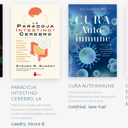
CURA AUTOINMUNE
PARADOJA
INTESTINO-
Sana el trauma y otros
desencadenantes que han vuelto
(
CEREBRO, LA
el cuerpo en contra de ti
M
Mejora tu estado de ánimo,
Gottfried, Sara Szal
recupera la claridad mental y
revierte enfermedades sanando
tu microbioma
Gundry, Steven R.