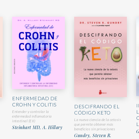
ENFERMEDAD DE
CROHN Y COLITIS
DESCIFRANDO EL
Entender y controlar la
CÓDIGO KETO
enfermedad inflamatoria
La nueva ciencia de la cetosis
intestinal (EII)
que permite obtener más
Steinhart MD, A. Hillary
beneficios sin privaciones
G
Gundry, Steven R.