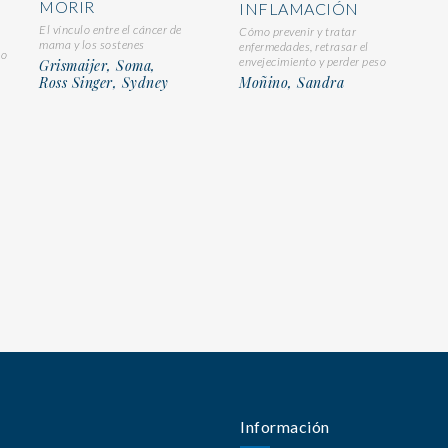
MORIR
INFLAMACIÓN
El vínculo entre el cáncer de
Cómo prevenir y tratar
mama y los sostenes
enfermedades, retrasar el
mo
envejecimiento y perder peso
Grismaijer, Soma,
Ross Singer, Sydney
Moñino, Sandra
Información