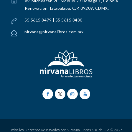
Av. Michoacán 20, Módulo 27 Bodega 1, Colonia
Renovación, Iztapalapa, C.P. 09209, CDMX.
55 5615 8479 | 55 5615 8480
nirvana@nirvanalibros.com.mx
Todos los Derechos Reservados por Nirvana Libros, S.A. de C.V. © 2025