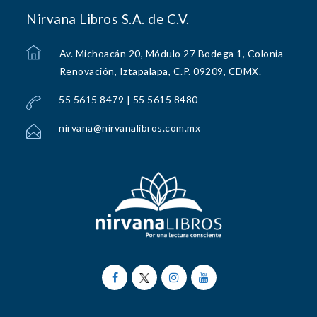
Nirvana Libros S.A. de C.V.
Av. Michoacán 20, Módulo 27 Bodega 1, Colonia
Renovación, Iztapalapa, C.P. 09209, CDMX.
55 5615 8479 | 55 5615 8480
nirvana@nirvanalibros.com.mx