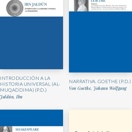
INTRODUCCIÓN A LA
NARRATIVA. GOETHE (P.D.)
HISTORIA UNIVERSAL (AL-
Von Goethe, Johann Wolfgang
MUQADDIMA) (P.D.)
Jaldún, Ibn