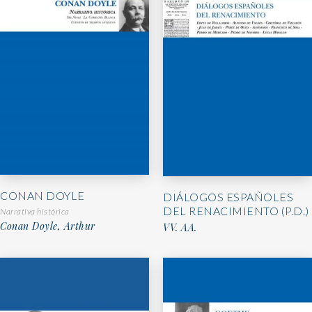
CONAN DOYLE
DIÁLOGOS ESPAÑOLES
DEL RENACIMIENTO (P.D.)
Narrativa histórica
Conan Doyle, Arthur
VV. AA.