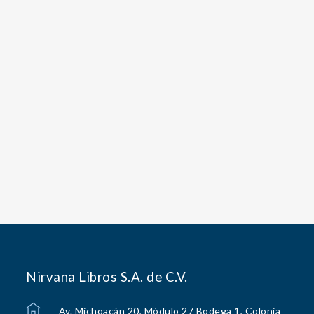
Nirvana Libros S.A. de C.V.
Av. Michoacán 20, Módulo 27 Bodega 1, Colonia