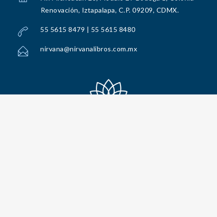
Renovación, Iztapalapa, C.P. 09209, CDMX.
55 5615 8479 | 55 5615 8480
nirvana@nirvanalibros.com.mx
Todos los Derechos Reservados por Nirvana Libros, S.A. de C.V. © 2025