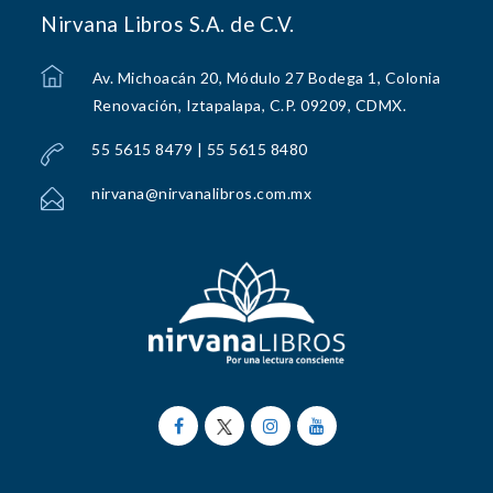
Nirvana Libros S.A. de C.V.
Av. Michoacán 20, Módulo 27 Bodega 1, Colonia
Renovación, Iztapalapa, C.P. 09209, CDMX.
55 5615 8479 | 55 5615 8480
nirvana@nirvanalibros.com.mx