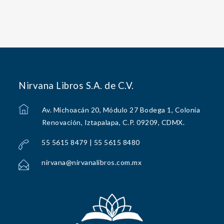
Nirvana Libros S.A. de C.V.
Av. Michoacán 20, Módulo 27 Bodega 1, Colonia
Renovación, Iztapalapa, C.P. 09209, CDMX.
55 5615 8479 | 55 5615 8480
nirvana@nirvanalibros.com.mx