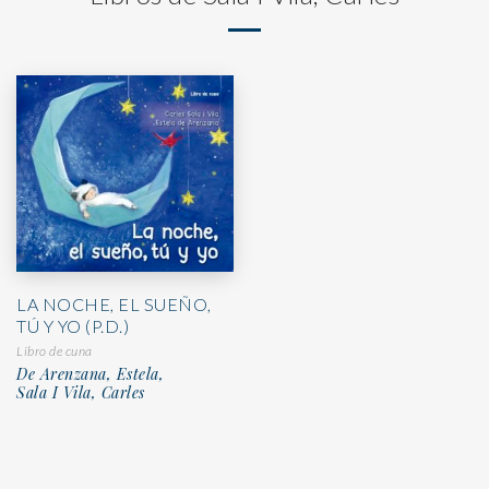
LA NOCHE, EL SUEÑO,
TÚ Y YO (P.D.)
Libro de cuna
De Arenzana, Estela,
Sala I Vila, Carles