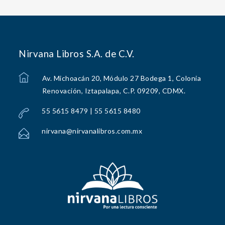
Nirvana Libros S.A. de C.V.
Av. Michoacán 20, Módulo 27 Bodega 1, Colonia
Renovación, Iztapalapa, C.P. 09209, CDMX.
55 5615 8479 | 55 5615 8480
nirvana@nirvanalibros.com.mx