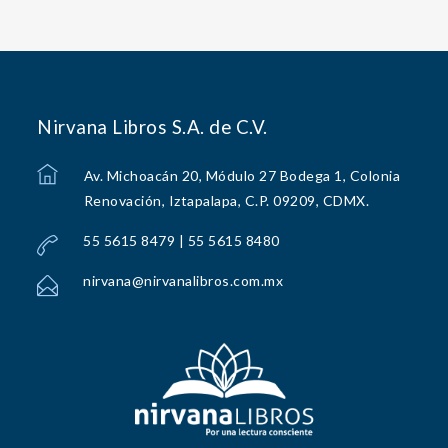
Nirvana Libros S.A. de C.V.
Av. Michoacán 20, Módulo 27 Bodega 1, Colonia
Renovación, Iztapalapa, C.P. 09209, CDMX.
55 5615 8479 | 55 5615 8480
nirvana@nirvanalibros.com.mx