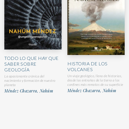
TODO LO QUE HAY QUE
HISTORIA DE LOS
SABER SOBRE
VOLCANES
GEOLOGÍA
Un viaje geológico, lleno de historias,
La apasionante crónica del
desde las entrañas de la tierra a los
nacimiento y formación de nuestro
confines más remotos de su superficie
planeta
Méndez Chazarra, Nahúm
Méndez Chazarra, Nahúm