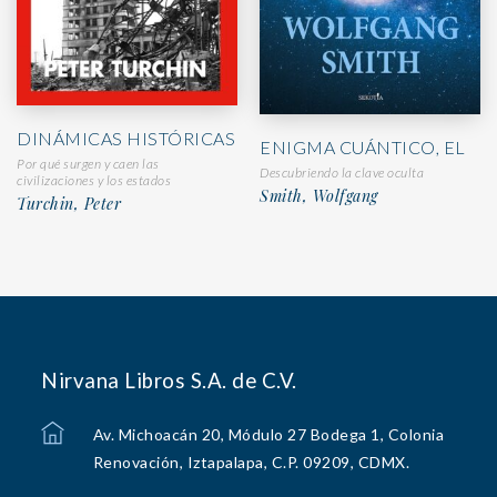
DINÁMICAS HISTÓRICAS
ENIGMA CUÁNTICO, EL
Por qué surgen y caen las
Descubriendo la clave oculta
civilizaciones y los estados
Smith, Wolfgang
Turchin, Peter
Nirvana Libros S.A. de C.V.
Av. Michoacán 20, Módulo 27 Bodega 1, Colonia
Renovación, Iztapalapa, C.P. 09209, CDMX.