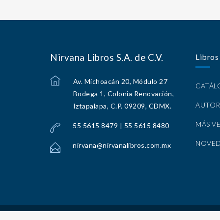
Nirvana Libros S.A. de C.V.
Libros
Av. Michoacán 20, Módulo 27
CATÁ
Bodega 1, Colonia Renovación,
AUTOR
Iztapalapa, C.P. 09209, CDMX.
MÁS V
55 5615 8479 | 55 5615 8480
NOVE
nirvana@nirvanalibros.com.mx