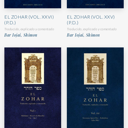
EL ZOHAR (VOL. XXVI)
EL ZOHAR (VOL. XXV)
(P.D.)
(P.D.)
Traducido, explicado y comentado
Traducido, explicado y comentado
Bar Iojai, Shimon
Bar Iojai, Shimon