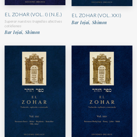
EL ZOHAR (VOL. I) (N.E.)
EL ZOHAR (VOL. XXI)
Superar nuestras tragedias afectivas
Bar Iojai, Shimon
cotidianas
Bar Iojai, Shimon