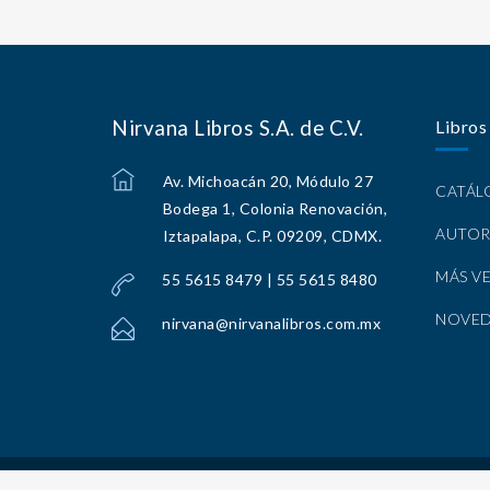
Nirvana Libros S.A. de C.V.
Libros
Av. Michoacán 20, Módulo 27
CATÁ
Bodega 1, Colonia Renovación,
AUTOR
Iztapalapa, C.P. 09209, CDMX.
MÁS V
55 5615 8479 | 55 5615 8480
NOVE
nirvana@nirvanalibros.com.mx