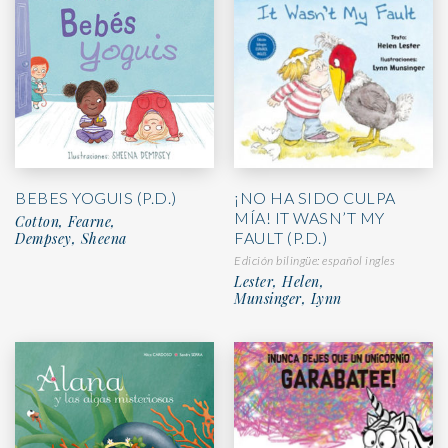
BEBES YOGUIS (P.D.)
¡NO HA SIDO CULPA
MÍA! IT WASN’T MY
Cotton, Fearne,
FAULT (P.D.)
Dempsey, Sheena
Edición bilingüe: español ingles
Lester, Helen,
Munsinger, Lynn