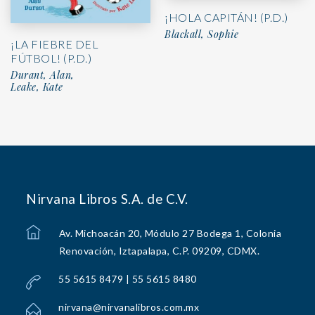
¡HOLA CAPITÁN! (P.D.)
Blackall, Sophie
¡LA FIEBRE DEL
FÚTBOL! (P.D.)
Durant, Alan,
Leake, Kate
Nirvana Libros S.A. de C.V.
Av. Michoacán 20, Módulo 27 Bodega 1, Colonia
Renovación, Iztapalapa, C.P. 09209, CDMX.
55 5615 8479 | 55 5615 8480
nirvana@nirvanalibros.com.mx