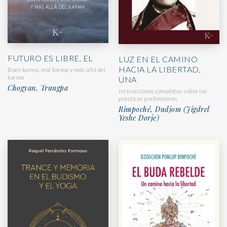
FUTURO ES LIBRE, EL
LUZ EN EL CAMINO
HACIA LA LIBERTAD,
Buen karma, mal karma y más allá del
karma
UNA
Chogyan, Trungpa
Instrucciones completas sobre las
prácticas preliminares
Rimpoché, Dudjom (Jigdrel
Yeshe Dorje)