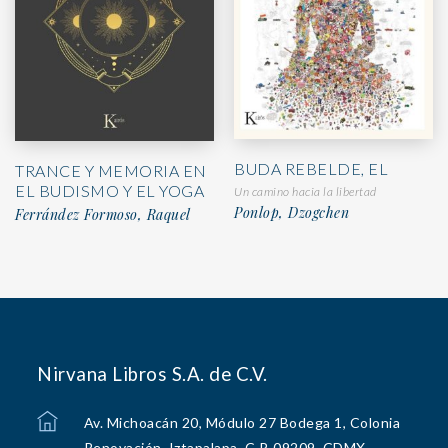
BUDA REBELDE, EL
TRANCE Y MEMORIA EN
EL BUDISMO Y EL YOGA
Un camino hacia la libertad
Ponlop, Dzogchen
Ferrández Formoso, Raquel
Nirvana Libros S.A. de C.V.
Av. Michoacán 20, Módulo 27 Bodega 1, Colonia
Renovación, Iztapalapa, C.P. 09209, CDMX.