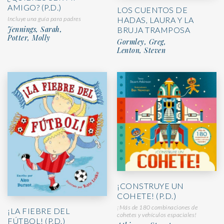
AMIGO? (P.D.)
LOS CUENTOS DE
Incluye una guía para padres
HADAS, LAURA Y LA
Jennings, Sarah,
BRUJA TRAMPOSA
Potter, Molly
Gormley, Greg,
Lenton, Steven
¡CONSTRUYE UN
COHETE! (P.D.)
¡Más de 180 combinaciones de
¡LA FIEBRE DEL
cohetes y vehículos espaciales!
FÚTBOL! (P.D.)