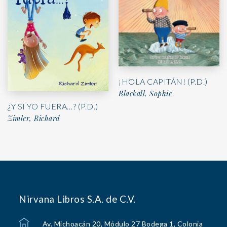
¡HOLA CAPITÁN! (P.D.)
Blackall, Sophie
¿Y SI YO FUERA…? (P.D.)
Zimler, Richard
Nirvana Libros S.A. de C.V.
Av. Michoacán 20, Módulo 27 Bodega 1, Colonia