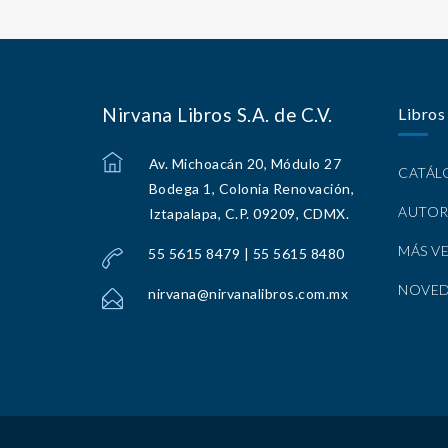
Nirvana Libros S.A. de C.V.
Libros
Av. Michoacán 20, Módulo 27
CATÁ
Bodega 1, Colonia Renovación,
AUTOR
Iztapalapa, C.P. 09209, CDMX.
MÁS V
55 5615 8479 | 55 5615 8480
NOVE
nirvana@nirvanalibros.com.mx