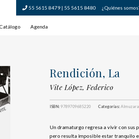
55 5615 8479 | 55 5615 8480
¿Quiénes somos
Catálogo
Agenda
Rendición, La
Vite López, Federico
ISBN:
9789709685220
Categorías:
Almuzara
Un dramaturgo regresa a vivir con sus p
pero resulta imposible estar tranquilo e