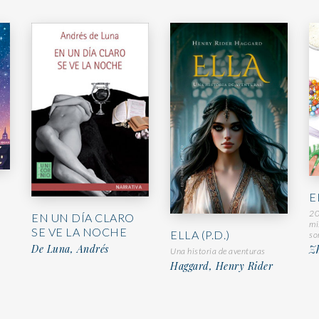
E
20
EN UN DÍA CLARO
mi
SE VE LA NOCHE
ELLA (P.D.)
so
De Luna, Andrés
Zh
Una historia de aventuras
Haggard, Henry Rider