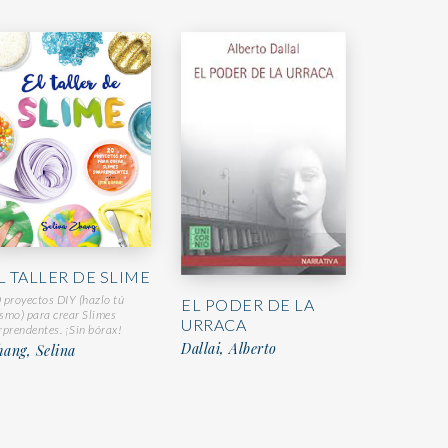
L TALLER DE SLIME
 proyectos DIY (hazlo tú
EL PODER DE LA
smo) para crear Slimes
URRACA
rprendentes. ¡Sin bórax!
Dallai, Alberto
ang, Selina