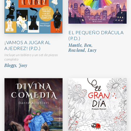
EL PEQUEÑO DRÁCULA
(P.D.)
¡VAMOS A JUGAR AL
Mantle, Ben,
AJEDREZ! (P.D.)
Rowland, Lucy
Incluye un tablero y un set de piezas
completo
Bloggs, Josy