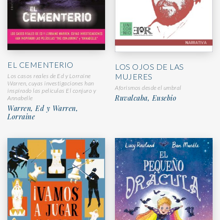
EL CEMENTERIO
LOS OJOS DE LAS
MUJERES
Los casos reales de Ed y Lorraine
Warren, cuyas investigaciones han
Aforismos desde el umbral
inspirado las películas El conjuro y
Ruvalcaba, Eusebio
Annabelle
Warren, Ed y Warren,
Lorraine