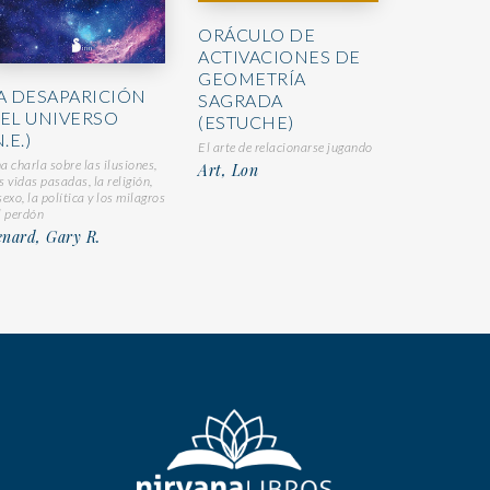
ORÁCULO DE
ACTIVACIONES DE
GEOMETRÍA
A DESAPARICIÓN
SAGRADA
EL UNIVERSO
(ESTUCHE)
.E.)
El arte de relacionarse jugando
a charla sobre las ilusiones,
Art, Lon
s vidas pasadas, la religión,
sexo, la política y los milagros
l perdón
enard, Gary R.