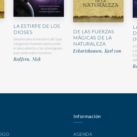
LA ESTIRPE DE LOS
L
DE LAS FUERZAS
DIOSES
D
MÁGICAS DE LA
(N
Desentraña el misterio del tipo
NATURALEZA
sanguíneo humano para poner
Un
al descubierto a los alienígenas
Eckartshausen, Karl von
La
que viven entre nosotros
El
Redfern, Nick
de
R
Información
LOGO
AGENDA