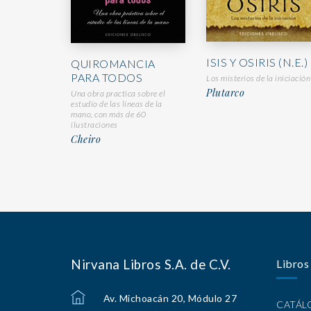
ISIS Y OSIRIS (N.E.)
QUIROMANCIA
PARA TODOS
Los misterios de la iniciación
Plutarco
Una obra practica sobre el
estudio de las líneas de la
mano, con más de 60
ilustraciones
Cheiro
Nirvana Libros S.A. de C.V.
Libros
Av. Michoacán 20, Módulo 27
CATÁ