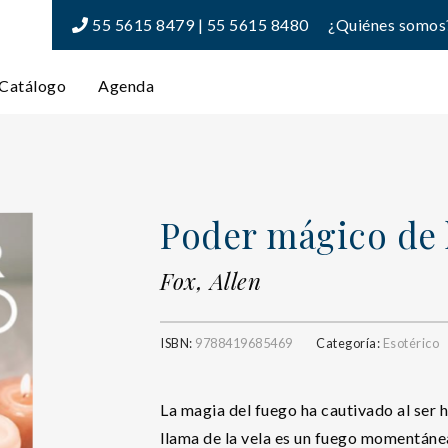
55 5615 8479 | 55 5615 8480
¿Quiénes somos
Catálogo
Agenda
Poder mágico de l
Fox, Allen
ISBN:
9788419685469
Categoría:
Esotérico
La magia del fuego ha cautivado al ser 
llama de la vela es un fuego momentá