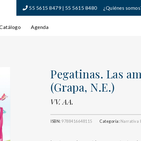
55 5615 8479 | 55 5615 8480
¿Quiénes somos
Catálogo
Agenda
Pegatinas. Las am
(Grapa, N.E.)
VV. AA.
ISBN:
9788416648115
Categoría:
Narrativa I