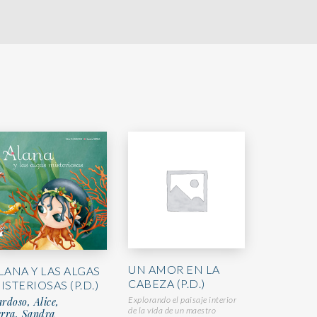
UN AMOR EN LA
LANA Y LAS ALGAS
CABEZA (P.D.)
ISTERIOSAS (P.D.)
Explorando el paisaje interior
rdoso, Alice,
de la vida de un maestro
erra, Sandra