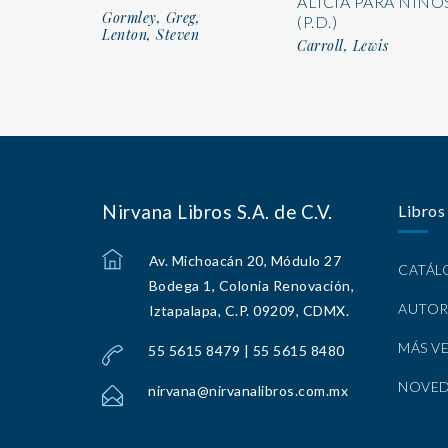
ALICIA PARA NIÑO
Gormley, Greg,
(P.D.)
Lenton, Steven
Carroll, Lewis
Nirvana Libros S.A. de C.V.
Libros
Av. Michoacán 20, Módulo 27
CATÁ
Bodega 1, Colonia Renovación,
AUTOR
Iztapalapa, C.P. 09209, CDMX.
MÁS V
55 5615 8479 | 55 5615 8480
NOVE
nirvana@nirvanalibros.com.mx