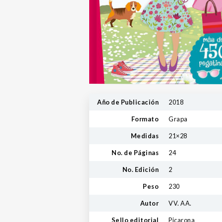
Año de Publicación
2018
Formato
Grapa
Medidas
21×28
No. de Páginas
24
No. Edición
2
Peso
230
Autor
VV. AA.
Sello editorial
Picarona