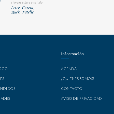
S
siempre estaré a tu lado
Peter, Gareth,
Quek, Natelle
Información
LOGO
AGENDA
ES
¿QUIÉNES SOMOS?
ENDIDOS
CONTACTO
DADES
AVISO DE PRIVACIDAD