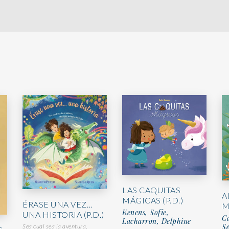
LAS CAQUITAS
A
MÁGICAS (P.D.)
ÉRASE UNA VEZ…
M
Kenens, Sofie,
UNA HISTORIA (P.D.)
Ca
Lacharron, Delphine
S
Sea cual sea la aventura,