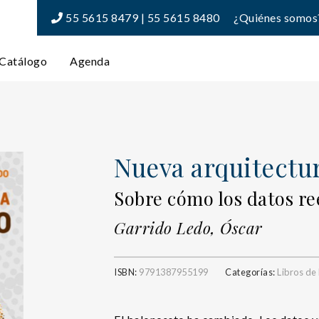
55 5615 8479 | 55 5615 8480
¿Quiénes somos
Catálogo
Agenda
Nueva arquitectur
Sobre cómo los datos r
Garrido Ledo, Óscar
ISBN:
9791387955199
Categorías:
Libros de