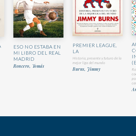
A
PREMIER LEAGUE,
A
ESO NO ESTABA EN
C
LA
MI LIBRO DEL REAL
I
Historia, presente y futuro de la
MADRID
(
mejor liga del mundo
Roncero, Tomás
Burns, Jimmy
Ro
co
po
ce
A