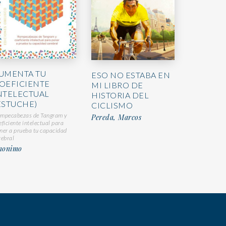
UMENTA TU
ESO NO ESTABA EN
OEFICIENTE
MI LIBRO DE
NTELECTUAL
HISTORIA DEL
ESTUCHE)
CICLISMO
mpecabezas de Tangram y
Pereda, Marcos
eficiente intelectual para
ner a prueba tu capacidad
rebral
nonimo