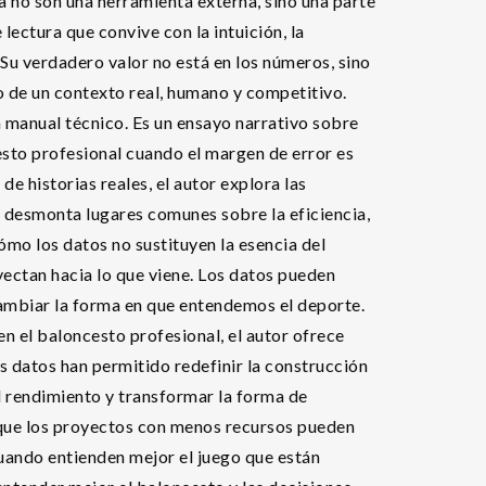
 no son una herramienta externa, sino una parte
lectura que convive con la intuición, la
 Su verdadero valor no está en los números, sino
o de un contexto real, humano y competitivo.
n manual técnico. Es un ensayo narrativo sobre
sto profesional cuando el margen de error es
de historias reales, el autor explora las
y desmonta lugares comunes sobre la eficiencia,
ómo los datos no sustituyen la esencia del
oyectan hacia lo que viene. Los datos pueden
 cambiar la forma en que entendemos el deporte.
n el baloncesto profesional, el autor ofrece
 datos han permitido redefinir la construcción
el rendimiento y transformar la forma de
que los proyectos con menos recursos pueden
uando entienden mejor el juego que están