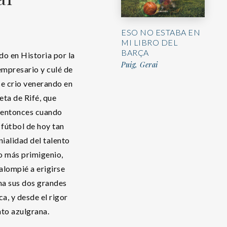
ESO NO ESTABA EN
MI LIBRO DEL
BARÇA
do en Historia por la
Puig, Gerai
mpresario y culé de
se crio venerando en
seta de Rifé, que
e entonces cuando
 fútbol de hoy tan
enialidad del talento
o más primigenio,
alompié a erigirse
úna sus dos grandes
ca, y desde el rigor
nto azulgrana.