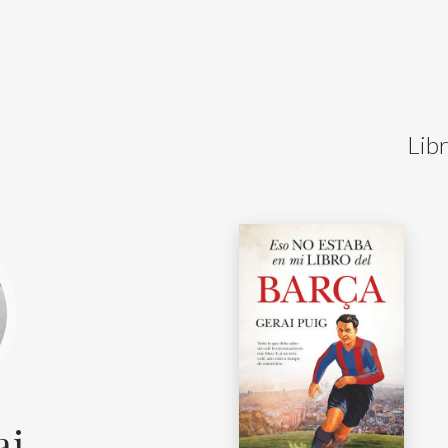
Lib
ai