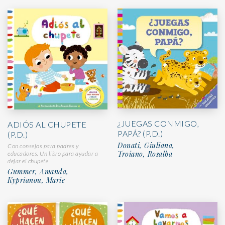
¿JUEGAS CONMIGO,
ADIÓS AL CHUPETE
PAPÁ? (P.D.)
(P.D.)
Donati, Giuliana,
Con consejos para padres y
Troiano, Rosalba
educadores. Un libro para ayudar a
dejar el chupete
Gummer, Amanda,
Kyprianou, Marie