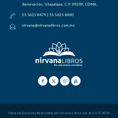
Renovación, Iztapalapa, C.P. 09209, CDMX.
55 5615 8479 | 55 5615 8480
nirvana@nirvanalibros.com.mx
Todos los Derechos Reservados por Nirvana Libros, S.A. de C.V. © 2025