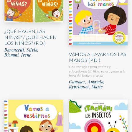
¿QUÉ HACEN LAS
NIÑAS? / ¿QUÉ HACEN
LOS NIÑOS? (P.D.)
Baroncelli, Silvia,
VAMOS A LAVARNOS LAS
Biemmi, Irene
MANOS (P.D.)
Con consejos para padres y
educadores. Un libro para ayudar a la
hora del baño y el aseo
Gummer, Amanda,
Kyprianou, Marie