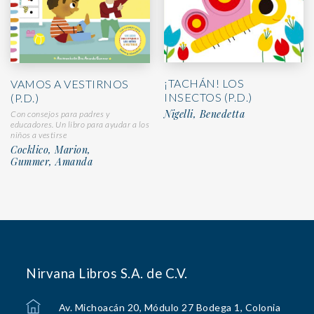
¡TACHÁN! LOS
VAMOS A VESTIRNOS
INSECTOS (P.D.)
(P.D.)
Nigelli, Benedetta
Con consejos para padres y
educadores. Un libro para ayudar a los
niños a vestirse
Cocklico, Marion,
Gummer, Amanda
Nirvana Libros S.A. de C.V.
Av. Michoacán 20, Módulo 27 Bodega 1, Colonia