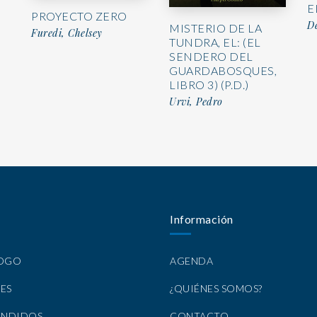
E
PROYECTO ZERO
D
MISTERIO DE LA
Furedi, Chelsey
TUNDRA, EL: (EL
SENDERO DEL
GUARDABOSQUES,
LIBRO 3) (P.D.)
Urvi, Pedro
Información
LOGO
AGENDA
ES
¿QUIÉNES SOMOS?
ENDIDOS
CONTACTO