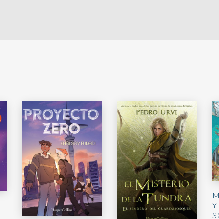
M
Y
S