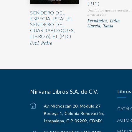
(P.D.)
Una fábula que nos enseña a
SENDERO DEL
amar la vida
ESPECIALISTA: (EL
Fernández, Lidia,
SENDERO DEL
García, Tania
GUARDABOSQUES,
LIBRO 6), EL (P.D.)
Urvi, Pedro
Nirvana Libros S.A. de C.V.
Libros
Av. Michoacán 20, Módulo 27
CATÁ
Bodega 1, Colonia Renovación,
AUTOR
Iztapalapa, C.P. 09209, CDMX.
MÁS V