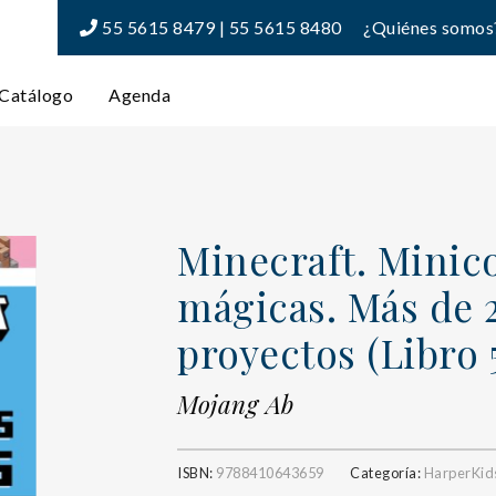
55 5615 8479 | 55 5615 8480
¿Quiénes somos
Catálogo
Agenda
Minecraft. Minic
mágicas. Más de 
proyectos (Libro 5
Mojang Ab
ISBN:
9788410643659
Categoría:
HarperKids