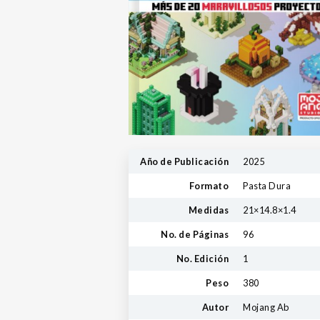
Año de Publicación
2025
Formato
Pasta Dura
Medidas
21×14.8×1.4
No. de Páginas
96
No. Edición
1
Peso
380
Autor
Mojang Ab