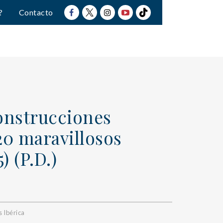
?
Contacto
onstrucciones
20 maravillosos
) (P.D.)
 Ibérica