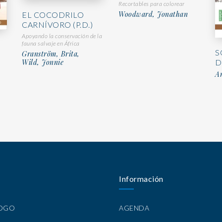
Recortables para colorear
Woodward, Jonathan
EL COCODRILO
CARNÍVORO (P.D.)
Apoyando la conservación de la
fauna salvaje en África
S
Granström, Brita,
D
Wild, Jonnie
An
Información
LOGO
AGENDA