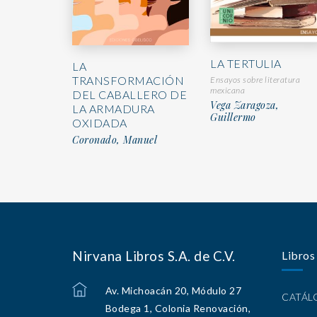
LA TERTULIA
LA
TRANSFORMACIÓN
Ensayos sobre literatura
mexicana
DEL CABALLERO DE
Vega Zaragoza,
LA ARMADURA
Guillermo
OXIDADA
Coronado, Manuel
Nirvana Libros S.A. de C.V.
Libros
Av. Michoacán 20, Módulo 27
CATÁ
Bodega 1, Colonia Renovación,