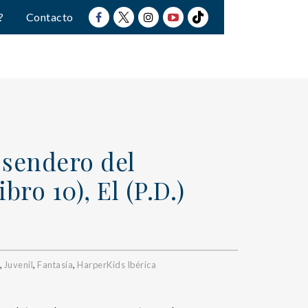
?
Contacto
 sendero del
ro 10), El (P.D.)
,
Juvenil
,
Fantasía
,
HarperKids Ibérica