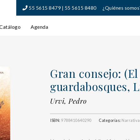
55 5615 8479 | 55 5615 8480
¿Quiénes somos
Catálogo
Agenda
Gran consejo: (El
guardabosques, Lib
Urvi, Pedro
ISBN:
9788410640290
Categorías:
Narrativa