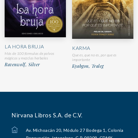
LA HORA BRUJA
KARMA
Más de 100 fórmulas de polvos
Que es, que no es, por que es
mágicos y mezclas herbales
importante
Ravenwolf, Silver
Kyabgon, Traleg
Nirvana Libros S.A. de C.V.
Av. Michoacán 20, Módulo 27 Bodega 1, Colonia
Renovación, Iztapalapa, C.P. 09209, CDMX.