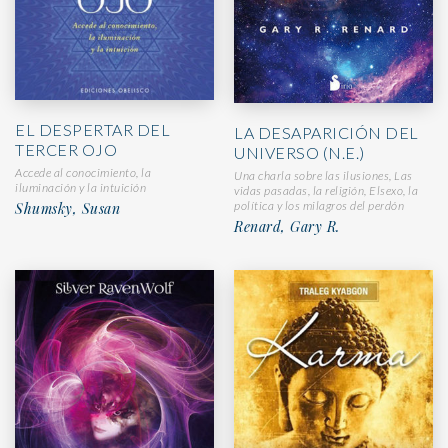
EL DESPERTAR DEL
LA DESAPARICIÓN DEL
TERCER OJO
UNIVERSO (N.E.)
Accede al conocimiento, la
Una charla sobre las ilusiones, Las
iluminación y la intuición
vidas pasadas, la religión, Elsexo, la
política y los milagros del perdón
Shumsky, Susan
Renard, Gary R.