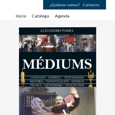
¿Quiénes somos?
Contacto
Inicio
Catálogo
Agenda