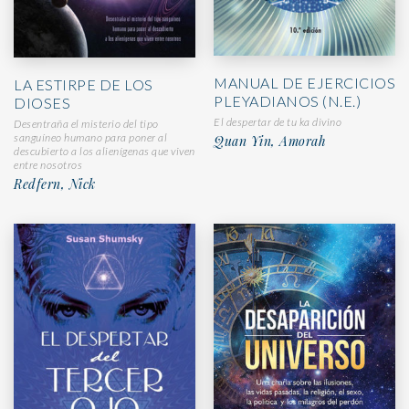
MANUAL DE EJERCICIOS
LA ESTIRPE DE LOS
PLEYADIANOS (N.E.)
DIOSES
El despertar de tu ka divino
Desentraña el misterio del tipo
sanguíneo humano para poner al
Quan Yin, Amorah
descubierto a los alienígenas que viven
entre nosotros
Redfern, Nick