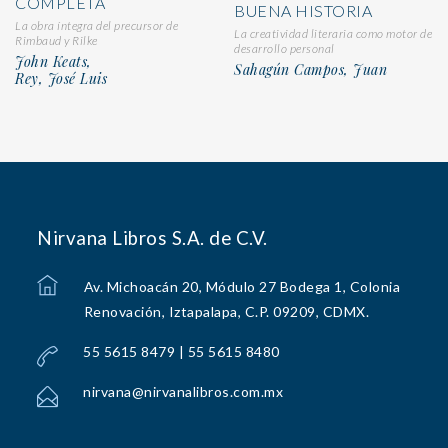
COMPLETA
BUENA HISTORIA
La obra íntegra del precursor de
La creatividad literaria como motor de
Rimbaud y Rilke
desarrollo personal
John Keats,
Sahagún Campos, Juan
Rey, José Luis
Nirvana Libros S.A. de C.V.
Av. Michoacán 20, Módulo 27 Bodega 1, Colonia
Renovación, Iztapalapa, C.P. 09209, CDMX.
55 5615 8479 | 55 5615 8480
nirvana@nirvanalibros.com.mx