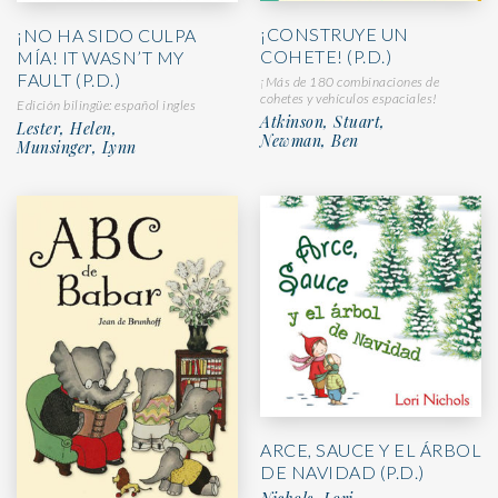
¡CONSTRUYE UN
¡NO HA SIDO CULPA
COHETE! (P.D.)
MÍA! IT WASN’T MY
FAULT (P.D.)
¡Más de 180 combinaciones de
cohetes y vehículos espaciales!
Edición bilingüe: español ingles
Atkinson, Stuart,
Lester, Helen,
Newman, Ben
Munsinger, Lynn
ARCE, SAUCE Y EL ÁRBOL
DE NAVIDAD (P.D.)