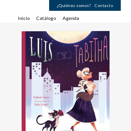
¿Quiénes somos?
Contacto
Inicio
Catálogo
Agenda