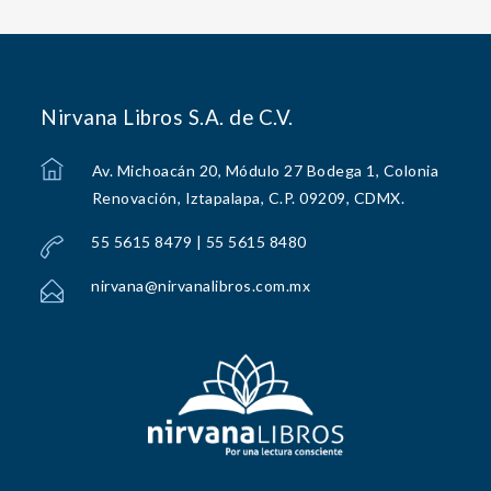
Nirvana Libros S.A. de C.V.
Av. Michoacán 20, Módulo 27 Bodega 1, Colonia
Renovación, Iztapalapa, C.P. 09209, CDMX.
55 5615 8479 | 55 5615 8480
nirvana@nirvanalibros.com.mx