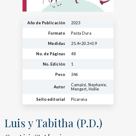
Año de Publicación
2023
Formato
Pasta Dura
Medidas
25.4×20.3×0.9
No. de Páginas
48
No. Edición
1
Peso
346
Campisi, Stephanie,
Autor
Mengert, Hollie
Sello editorial
Picarona
Luis y Tabitha (P.D.)