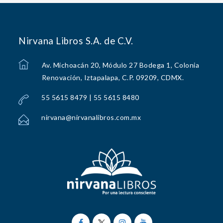
Nirvana Libros S.A. de C.V.
Av. Michoacán 20, Módulo 27 Bodega 1, Colonia
Renovación, Iztapalapa, C.P. 09209, CDMX.
55 5615 8479 | 55 5615 8480
nirvana@nirvanalibros.com.mx