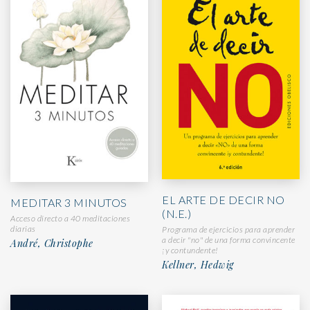
EL ARTE DE DECIR NO
MEDITAR 3 MINUTOS
(N.E.)
Acceso directo a 40 meditaciones
diarias
Programa de ejercicios para aprender
a decir "no" de una forma convincente
André, Christophe
¡y contundente!
Kellner, Hedwig