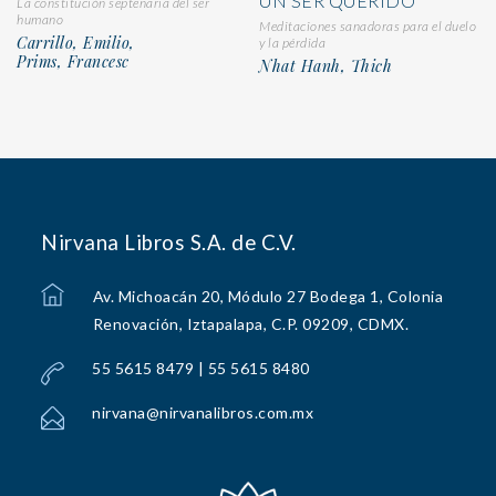
UN SER QUERIDO
La constitución septenaria del ser
humano
Meditaciones sanadoras para el duelo
Carrillo, Emilio,
y la pérdida
Prims, Francesc
Nhat Hanh, Thich
Nirvana Libros S.A. de C.V.
Av. Michoacán 20, Módulo 27 Bodega 1, Colonia
Renovación, Iztapalapa, C.P. 09209, CDMX.
55 5615 8479 | 55 5615 8480
nirvana@nirvanalibros.com.mx