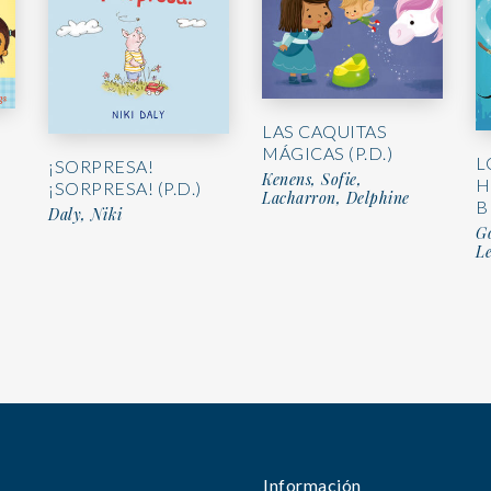
LAS CAQUITAS
MÁGICAS (P.D.)
L
¡SORPRESA!
Kenens, Sofie,
H
¡SORPRESA! (P.D.)
Lacharron, Delphine
B
Daly, Niki
Go
Le
Información