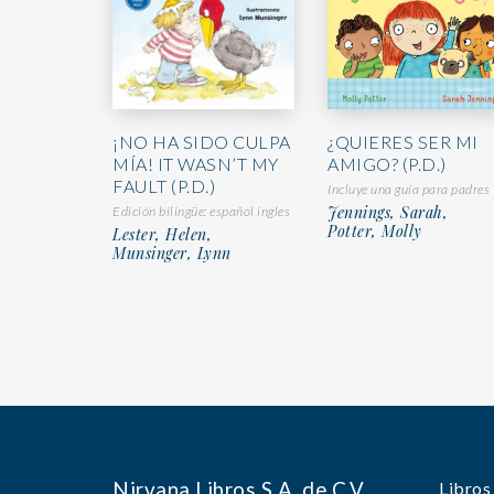
¡NO HA SIDO CULPA
¿QUIERES SER MI
MÍA! IT WASN’T MY
AMIGO? (P.D.)
FAULT (P.D.)
Incluye una guía para padres
Jennings, Sarah,
Edición bilingüe: español ingles
Potter, Molly
Lester, Helen,
Munsinger, Lynn
Nirvana Libros S.A. de C.V.
Libros