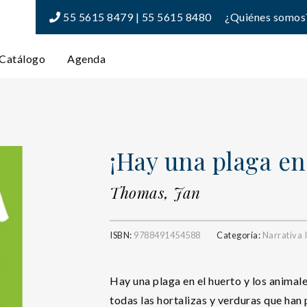
55 5615 8479 | 55 5615 8480
¿Quiénes somos
Catálogo
Agenda
¡Hay una plaga en 
Thomas, Jan
ISBN:
9788491454588
Categoría:
Narrativa I
Hay una plaga en el huerto y los anima
todas las hortalizas y verduras que han p