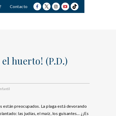
?
Contacto
el huerto! (P.D.)
nfantil
les están preocupados. La plaga está devorando
lantado: las judías, el maíz, los guisantes… ¿¡Es