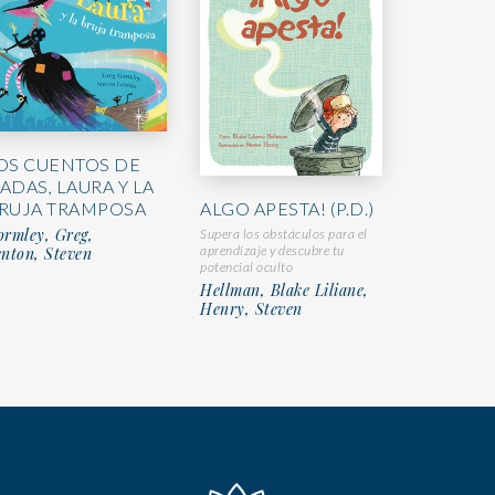
OS CUENTOS DE
ADAS, LAURA Y LA
ALGO APESTA! (P.D.)
RUJA TRAMPOSA
rmley, Greg,
Supera los obstáculos para el
aprendizaje y descubre tu
nton, Steven
potencial oculto
Hellman, Blake Liliane,
Henry, Steven