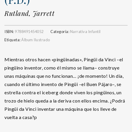
Rutland, Jarrett
ISBN:
9788491454052
Categoría:
Narrativa Infantil
Etiqueta:
Álbum Ilustrado
Mientras otros hacen «pingüinadas», Pingüi da Vinci –el
pingüino inventor, como él mismo se llama– construye
unas máquinas que no funcionan… ¡de momento! Un día,
cuando el último invento de Pingüi –el Buen Pájaro–, se
estrella contra el iceberg donde viven los pingüinos, un
trozo de hielo queda a la deriva con ellos encima. ¿Podrá
Pingüi da Vinci inventar una máquina que los lleve de
vuelta a casa?
p