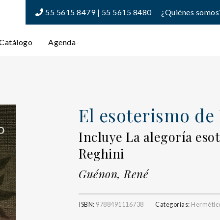
55 5615 8479 | 55 5615 8480
¿Quiénes somos
Catálogo
Agenda
El esoterismo de
Incluye La alegoría eso
Reghini
Guénon, René
ISBN:
9788491116738
Categorías:
Hermétic