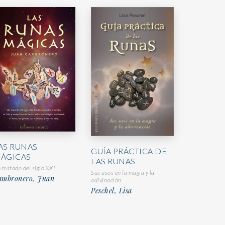
AS RUNAS
GUÍA PRÁCTICA DE
ÁGICAS
LAS RUNAS
 tratado del siglo XXI
Sus usos en la magia y la
ambronero, Juan
adivinación
Peschel, Lisa