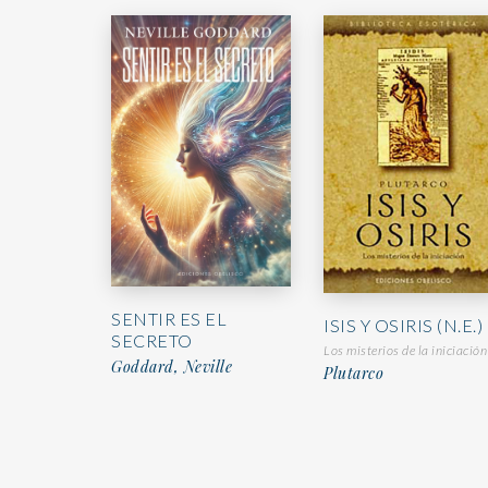
SENTIR ES EL
ISIS Y OSIRIS (N.E.)
SECRETO
Los misterios de la iniciación
Goddard, Neville
Plutarco