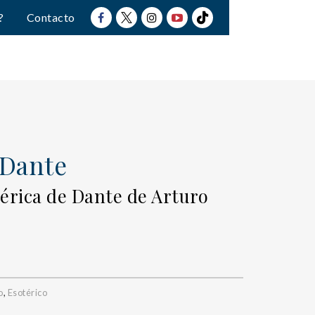
?
Contacto
 Dante
térica de Dante de Arturo
o
,
Esotérico