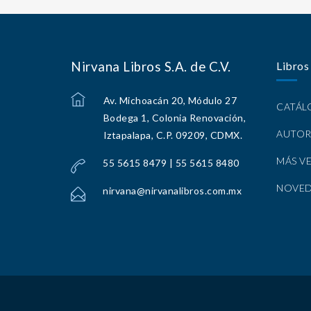
Nirvana Libros S.A. de C.V.
Libros
Av. Michoacán 20, Módulo 27
CATÁ
Bodega 1, Colonia Renovación,
AUTOR
Iztapalapa, C.P. 09209, CDMX.
MÁS V
55 5615 8479 | 55 5615 8480
NOVE
nirvana@nirvanalibros.com.mx