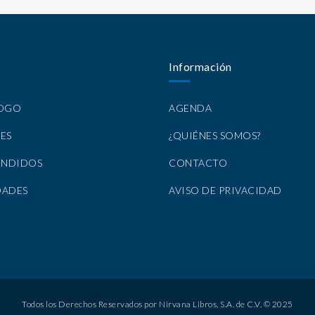
Información
LOGO
AGENDA
ES
¿QUIÉNES SOMOS?
ENDIDOS
CONTACTO
DADES
AVISO DE PRIVACIDAD
Todos los Derechos Reservados por Nirvana Libros, S.A. de C.V. © 2025