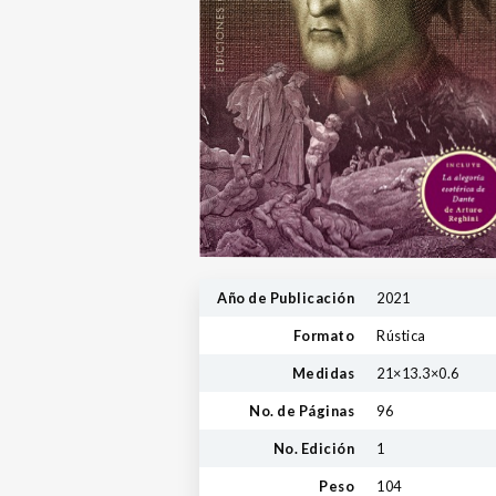
Año de Publicación
2021
Formato
Rústica
Medidas
21×13.3×0.6
No. de Páginas
96
No. Edición
1
Peso
104