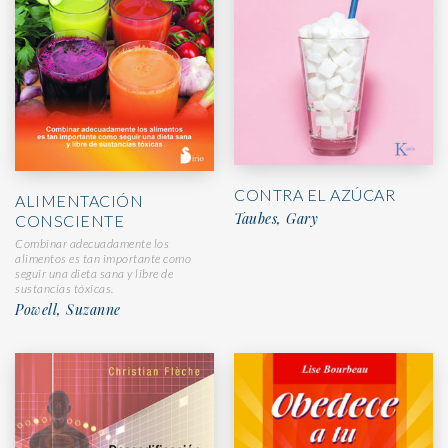
CONTRA EL AZÚCAR
ALIMENTACIÓN
Taubes, Gary
CONSCIENTE
Combinar adecuadamente los
alimentos es tan importante como
seguir una dieta sana y libre de
sustancias tóxicas.
Powell, Suzanne