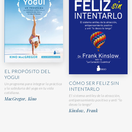
EL PROPÓSITO DEL
YOGUI
CÓMO SER FELIZ SIN
Un programa para integrar la práctica
INTENTARLO
y la sabiduría del yoga en tu vida
cotidiana.
El sistema antiley de la atracción,
MacGregor, Kino
antipensamiento positivo y anti "lo
deseo lo tengo"
Kinslow, Frank