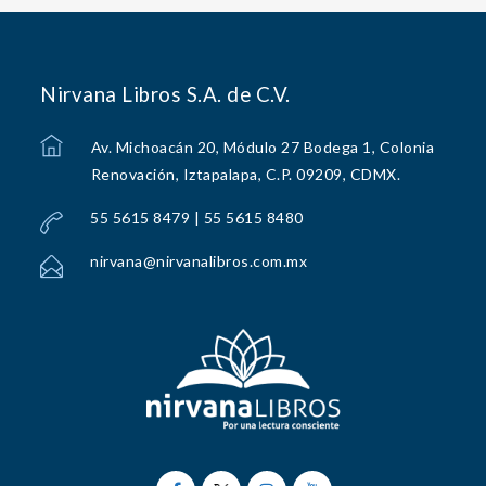
Nirvana Libros S.A. de C.V.
Av. Michoacán 20, Módulo 27 Bodega 1, Colonia
Renovación, Iztapalapa, C.P. 09209, CDMX.
55 5615 8479 | 55 5615 8480
nirvana@nirvanalibros.com.mx