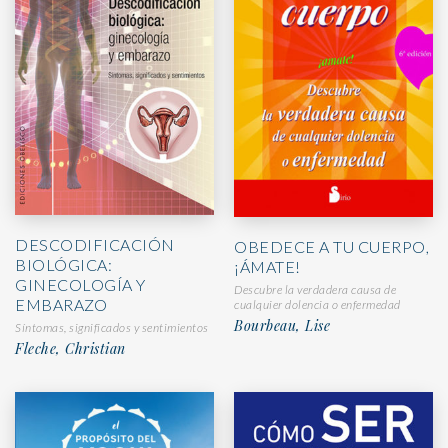
DESCODIFICACIÓN
OBEDECE A TU CUERPO,
BIOLÓGICA:
¡ÁMATE!
GINECOLOGÍA Y
Descubre la verdadera causa de
EMBARAZO
cualquier dolencia o enfermedad
Bourbeau, Lise
Síntomas, significados y sentimientos
Fleche, Christian