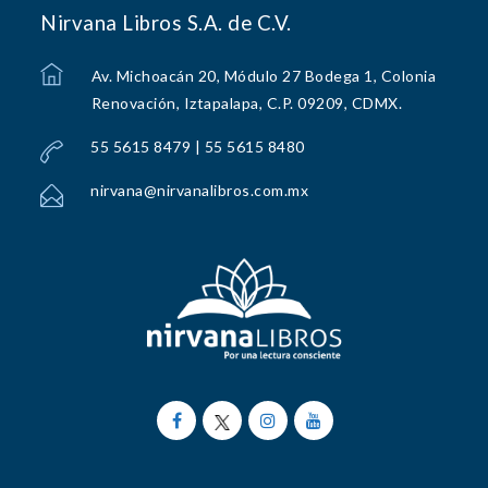
Nirvana Libros S.A. de C.V.
Av. Michoacán 20, Módulo 27 Bodega 1, Colonia
Renovación, Iztapalapa, C.P. 09209, CDMX.
55 5615 8479 | 55 5615 8480
nirvana@nirvanalibros.com.mx