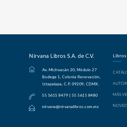
Nirvana Libros S.A. de C.V.
Libros
Av. Michoacán 20, Módulo 27
CATÁ
Bodega 1, Colonia Renovación,
AUTOR
Iztapalapa, C.P. 09209, CDMX.
MÁS V
55 5615 8479 | 55 5615 8480
NOVE
nirvana@nirvanalibros.com.mx