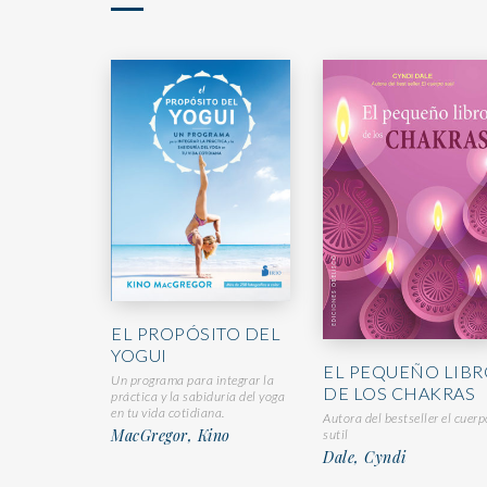
EL PROPÓSITO DEL
YOGUI
EL PEQUEÑO LIBR
Un programa para integrar la
DE LOS CHAKRAS
práctica y la sabiduría del yoga
en tu vida cotidiana.
Autora del bestseller el cuerp
MacGregor, Kino
sutil
Dale, Cyndi