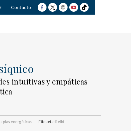
?
Contacto
psíquico
es intuitivas y empáticas
tica
apias energéticas
Etiqueta:
Reiki