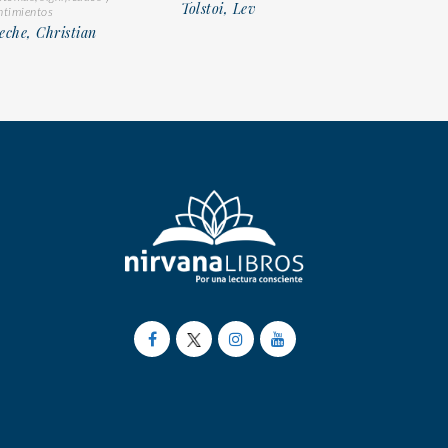
Tolstoi, Lev
ntimientos
eche, Christian