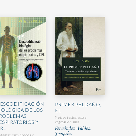
ESCODIFICACIÓN
PRIMER PELDAÑO,
IOLÓGICA DE LOS
EL
ROBLEMAS
Y otros textos sobre
ESPIRATORIOS Y
vegetarianismo
RL
Fernández-Valdés,
Joaquín,
ntomas, significados y