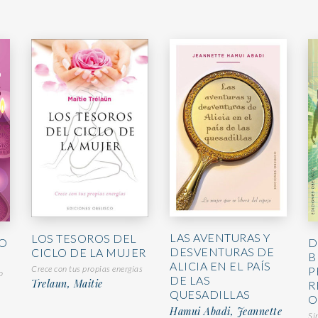
LAS AVENTURAS Y
LOS TESOROS DEL
O
D
DESVENTURAS DE
CICLO DE LA MUJER
B
ALICIA EN EL PAÍS
Crece con tus propias energías
P
o
DE LAS
Trelaun, Maitie
R
QUESADILLAS
O
Hamui Abadi, Jeannette
Sí