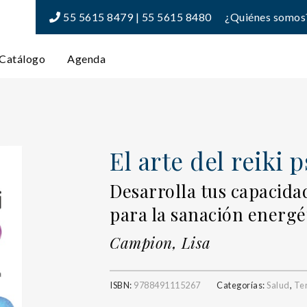
55 5615 8479 | 55 5615 8480
¿Quiénes somos
Catálogo
Agenda
El arte del reiki 
Desarrolla tus capacidad
para la sanación energé
Campion, Lisa
ISBN:
9788491115267
Categorías:
Salud
,
Ter